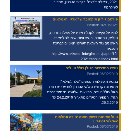
2021 , באולם צ'רצ'יל בקרית הטכניון, מסביב
לשולחנות
פורסם גיליון אוקטובר של ארגון הגמלאים
Posted: 04/10/2021
לחצו על הקישור לקבלת מידע על פעילות תרבות,
טיולים, נופשונים, חוגים ועוד. שימו לב למאבק
הארגונים נגד העלאת תעריפי המנויים לבריכת
הטכניון.
http://www.akkonet.info/gimlaim/paper/10-
2021/mobile/index.html
נופש במדרשת הגולן כולל טיולים
Posted: 06/02/2019
במסגרת פעילות הנופשים "שלך לגמלאי",
מתארגנת קבוצת גמלאי הטכניון לנופש במדרשת
הגולן כולל טיולים, הרצאות ושלושה ימי סיור ברמת
הגולן. הנופש והטיולים מתאריך 24.2.2019 עד
26.2.2019.
טיול טעימות בשוק מחנה יהודה ונחלאות
לגמלאי הטכניון
Posted: 06/02/2019